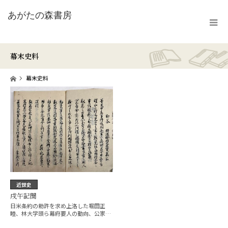
幕末史料
ホーム
幕末史料
近世史
戌午記聞
日米条約の勅許を求め上洛した堀田正
睦、林大学頭ら幕府要人の動向、公家衆
との談判、…