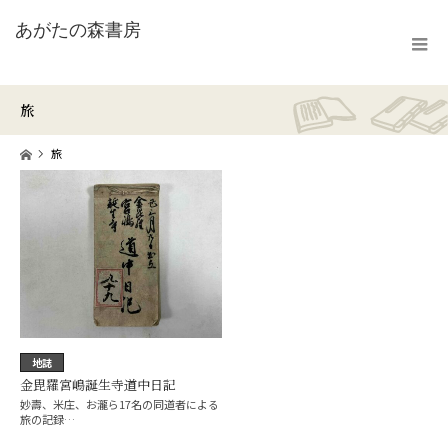
旅
ホーム
旅
地誌
金毘羅宮嶋誕生寺道中日記
妙壽、米庄、お瀧ら17名の同道者による
旅の記録…