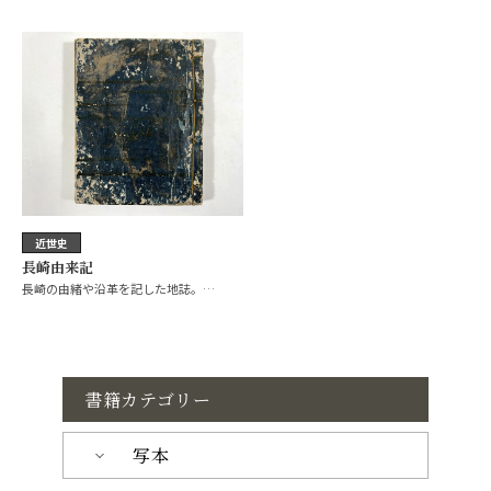
近世史
長崎由来記
長崎の由緒や沿革を記した地誌。…
書籍カテゴリー
写本