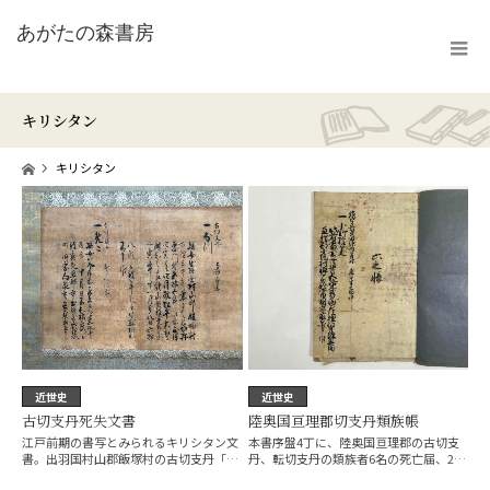
キリシタン
ホーム
キリシタン
近世史
近世史
古切支丹死失文書
陸奥国亘理郡切支丹類族帳
江戸前期の書写とみられるキリシタン文
本書序盤4丁に、陸奥国亘理郡の古切支
書。出羽国村山郡飯塚村の古切支丹「な
丹、転切支丹の類族者6名の死亡届、2名
つ」 が…
の転居…