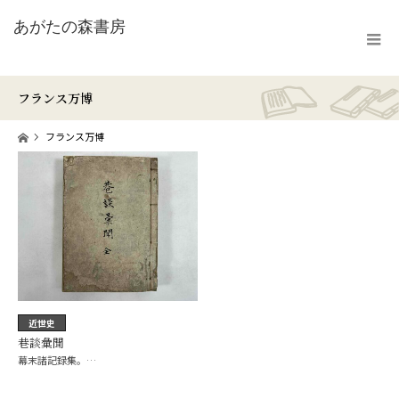
フランス万博
ホーム
フランス万博
近世史
巷談彙聞
幕末諸記録集。…