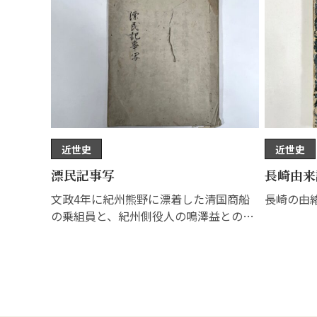
近世史
近世史
漂民記事写
長崎由来
文政4年に紀州熊野に漂着した清国商船
長崎の由
の乗組員と、紀州側役人の鳴澤益との間
で交わさ…