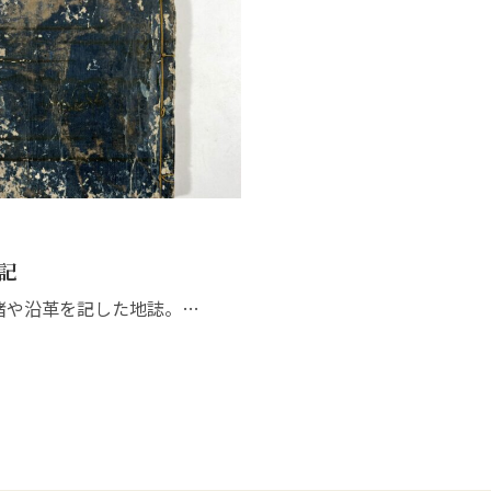
記
緒や沿革を記した地誌。…