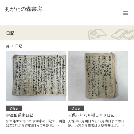
日記
ホーム
日記
近代史
近世史
伊達伯爵家日記
天保八年八月朔日ヨリ日記
仙台藩主であった伊達家の日記で、明治
天保8年8月朔日から12月晦日までの日
27年2月から翌年8月までを記す。…
記。内容から筆者は大聖寺藩士か。…