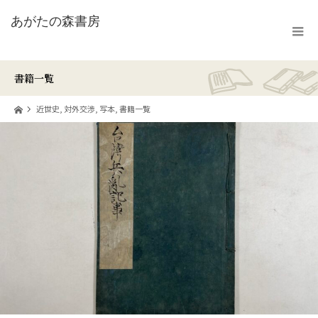
書籍一覧
ホーム
近世史
,
対外交渉
,
写本
,
書籍一覧