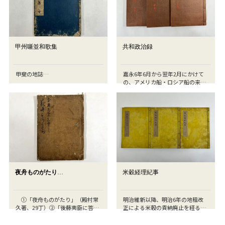
甲州噺並和歌集
共和政治録
甲斐の地誌…
嘉永6年6月から翌年2月にかけて
の、アメリカ船・ロシア船の来航
に関する記録集…
夜舟ものがたり
…
米穀経理紀事
①「夜舟ものがたり」（殿村常
明治維新以降、明治6年の地租改
久著、29丁）②「後藤夷臣に答ふ
正による米穀の貢納廃止を経る、
る説」（本居大…
明治11年に至る…