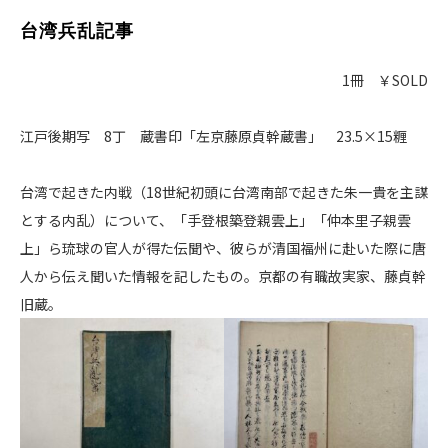
台湾兵乱記事
1冊 ￥SOLD
江戸後期写 8丁 蔵書印「左京藤原貞幹蔵書」 23.5×15糎
台湾で起きた内戦（18世紀初頭に台湾南部で起きた朱一貴を主謀
とする内乱）について、「手登根築登親雲上」「仲本里子親雲
上」ら琉球の官人が得た伝聞や、彼らが清国福州に赴いた際に唐
人から伝え聞いた情報を記したもの。京都の有職故実家、藤貞幹
旧蔵。