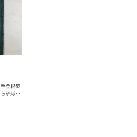
「手登根築
」ら琉球の