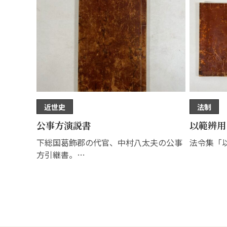
近世史
法制
公事方演説書
以範辨用
下総国葛飾郡の代官、中村八太夫の公事
法令集「
方引継書。…