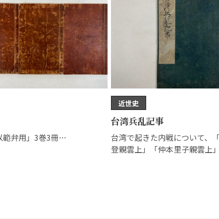
近世史
台湾兵乱記事
以範弁用」3巻3冊…
台湾で起きた内戦について、
登親雲上」「仲本里子親雲上
官人が得…