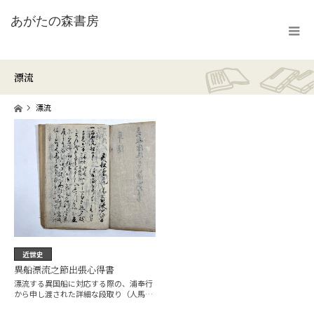
漂流
ホーム
漂流
近世史
異船漂流之節出張心得書
漂流する異国船に対応する際の、浦奉行
から申し渡された詳細な段取り（人馬の
手配、糧…