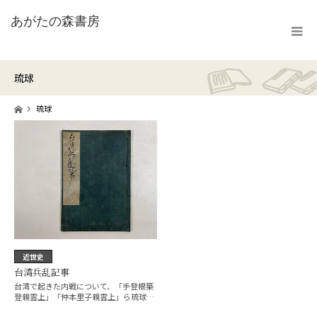
琉球
ホーム
琉球
近世史
台湾兵乱記事
台湾で起きた内戦について、「手登根築
登親雲上」「仲本里子親雲上」ら琉球の
官人が得…